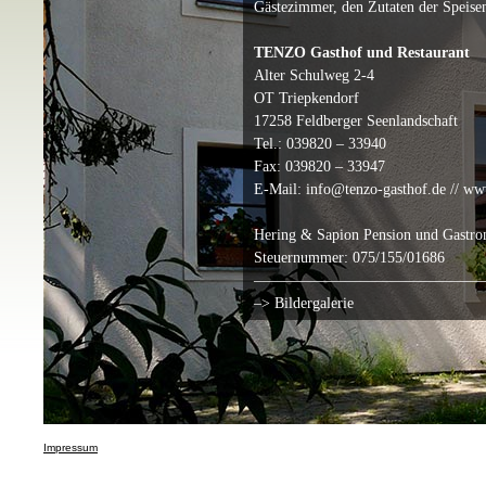
Gästezimmer, den Zutaten der Speisen
TENZO Gasthof und Restaurant
Alter Schulweg 2-4
OT Triepkendorf
17258 Feldberger Seenlandschaft
Tel.: 039820 – 33940
Fax: 039820 – 33947
E-Mail: info@tenzo-gasthof.de // ww
Hering & Sapion Pension und Gastr
Steuernummer: 075/155/01686
———————————————
–> Bildergalerie
Impressum