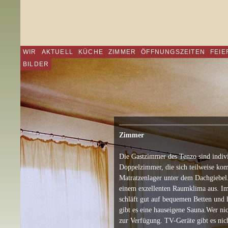
WIR
AKTUELL
KÜCHE
ZIMMER
ÖFFNUNGSZEITEN
FEIE
BILDER
———————————————
Zimmer
Die Gastzimmer des Tenzo sind indivi
Doppelzimmer, die sich teilweise ko
Matratzenlager unter dem Dachgiebel
einem exzellenten Raumklima aus. I
schläft gut auf bequemen Betten und 
gibt es eine hauseigene Sauna.Wer nic
zur Verfügung. TV-Geräte gibt es nich