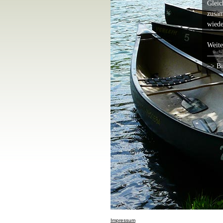
Gleic
zusam
wiede
Weite
——
–> Bi
Impressum