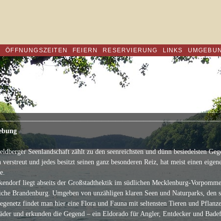
R
ÖFFNUNGSZEITEN
FEIERN
RESERVIERUNG
LINKS
UMGEBU
————————————————————————————————
ebung
eldberger Seenlandschaft zählt zu den seenreichsten und dünn besiedelsten Ge
n verstreut und jedes besitzt seinen ganz besonderen Reiz, hat meist einen eigen
e.
kendorf liegt abseits der Großstadthektik im südlichen Mecklenburg-Vorpomme
iche Brandenburg. Umgeben von unzähligen klaren Seen und Naturparks, den
genetz findet man hier eine Flora und Fauna mit seltensten Tieren und Pflanz
äder und erkunden die Gegend – ein Eldorado für Angler, Entdecker und Badef