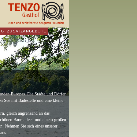
NG
ZUSATZANGEBOTE
——-
genden Europas. Die Städte und Dörfer
en See mit Badestelle und eine kleine
rn, gleich angrenzend an das
 schönen Baumalleen und einem großen
en. Nehmen Sie sich eines unserer
ans.