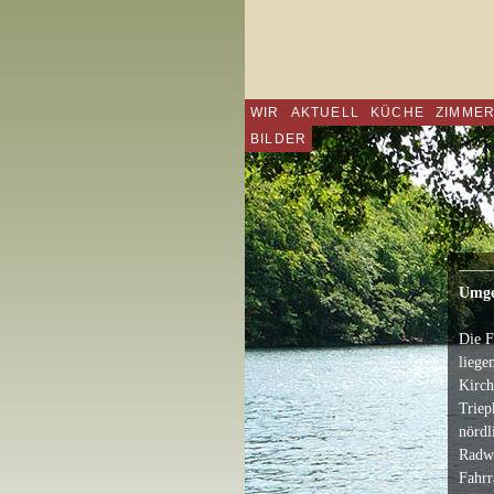
WIR
AKTUELL
KÜCHE
ZIMME
BILDER
——
Umg
Die F
liege
Kirch
Triep
nördl
Radwe
Fahrr