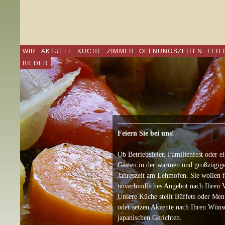
WIR
AKTUELL
KÜCHE
ZIMMER
ÖFFNUNGSZEITEN
FEIE
BILDER
———————————————
Feiern Sie bei uns!
Ob Betriebsfeier, Familienfest oder 
Gästen in der warmen und großzügige
Jahreszeit am Lehmofen. Sie wollen f
unverbindliches Angebot nach Ihren V
Unsere Küche stellt Büffets oder Men
oder setzen Akzente nach Ihren Wünsc
japanischen Gerichten.